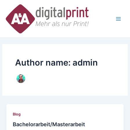
Skip
Main
to
Men
content
Author name: admin
Blog
Bachelorarbeit/Masterarbeit